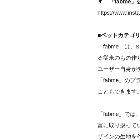
▼
「fabme」公
https://www.ins
■
ペットカテゴリ
「fabme」は
る従来のもの作
ユーザー自身が
「fabme」
こともできます
「fabme」
富に取り扱って
ザインの生地を