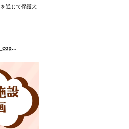
業を通じて保護犬
https://www.instagram.com/reel/C-NGGllP2Ok/?utm_source=ig_web_copy_link&igsh=MzRlODBiNWFlZA==