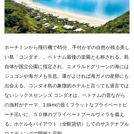
ホーチミンから飛行機で45分、手付かずの自然が残る美し
い島「コンダオ」。ベトナム最後の楽園とも称される。島
自体が国立公園に指定され、エメラルドグリーンの海には
ジュゴンや海ガメも生息。運がよければ海ガメの産卵にも
出会える。コンダオ島の象徴的ホテルと言っても過言では
ないシックスセンシズ コンダオは、ベトナムの昔ながら
の漁村がテーマ、1.6kmの長くフラットなプライベートビ
ーチ沿いに、５０棟のプライベートプールヴィラを備え
る。ホテルをバイアウト（全館貸切）してのサステナブル
ウエディングの開催も可能。