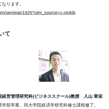
になります。
y.com/seminar/1925?utm_source=c-nmkib
いて
経営管理研究科(ビジネススクール)教授 入山 章栄
済学部卒業、同大学院経済学研究科修士課程修了。