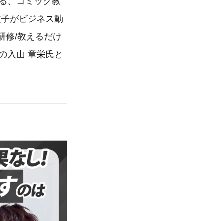
る、コミック教
敦子がビジネス動
研修/教えるだけ
の入山 章栄氏と