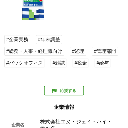
#企業実務
#年末調整
#総務・人事・経理職向け
#経理
#管理部門
#バックオフィス
#雑誌
#税金
#給与
応援する
企業情報
株式会社エヌ・ジェイ・ハイ・
企業名
テック