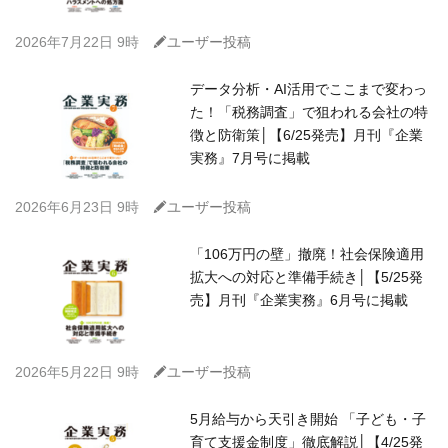
C
2026年7月22日 9時
ユーザー投稿
データ分析・AI活用でここまで変わっ
た！「税務調査」で狙われる会社の特
徴と防衛策│【6/25発売】月刊『企業
実務』7月号に掲載
C
2026年6月23日 9時
ユーザー投稿
「106万円の壁」撤廃！社会保険適用
拡大への対応と準備手続き│【5/25発
売】月刊『企業実務』6月号に掲載
C
2026年5月22日 9時
ユーザー投稿
5月給与から天引き開始 「子ども・子
育て支援金制度」徹底解説│【4/25発