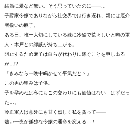
結婚に愛など無い。そう思っていたのに――…
子爵家令嬢でありながら社交界では行き遅れ、親には厄介
者扱いの麻子。
ある日、唯一大切にしている妹に冷酷で荒々しいと噂の軍
人・木戸との縁談が持ち上がる。
阻止するため麻子は自らが代わりに嫁ぐことを申し出る
が…!?
「きみなら一晩中鳴かせて平気だと？」
この男の望みは子供。
子を孕めねば私にもこの交わりにも価値はない…はずだっ
た…。
冷血軍人は意外にも甘く烈しく私を貪って――
熱い一夜が孤独な令嬢の運命を変える…！