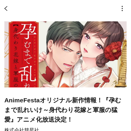
AnimeFestaオリジナル新作情報！『孕む
まで乱れいけ～身代わり花嫁と軍服の猛
愛』アニメ化放送決定！
株式会社彗星社