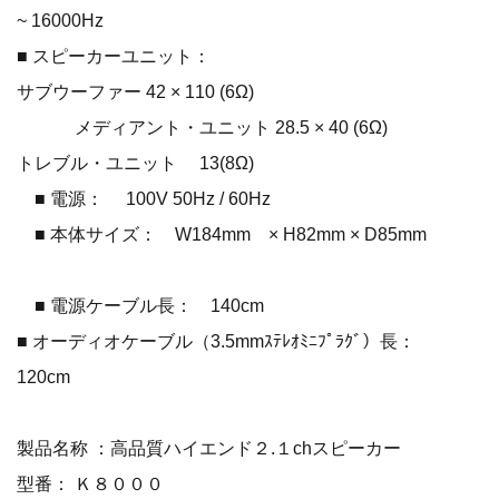
~ 16000Hz
■ スピーカーユニット：
サブウーファー 42 × 110 (6Ω)
メディアント・ユニット 28.5 × 40 (6Ω)
トレブル・ユニット 13(8Ω)
■ 電源： 100V 50Hz / 60Hz
■ 本体サイズ： W184mm × H82mm × D85mm
■ 電源ケーブル長： 140cm
■ オーディオケーブル（3.5mmｽﾃﾚｵﾐﾆﾌﾟﾗｸﾞ）長：
120cm
製品名称 ：高品質ハイエンド２.１chスピーカー
型番： Ｋ８０００