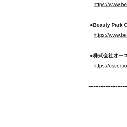
https://www.bea
●Beauty Park C
https://www.be
●株式会社オー
https://oscorp
----------------------