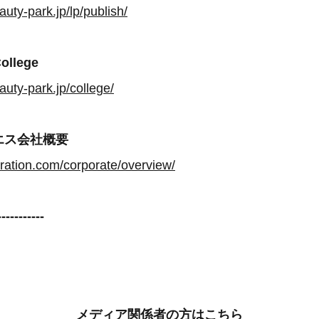
uty-park.jp/lp/publish/
ollege
auty-park.jp/college/
エス会社概要
oration.com/corporate/overview/
-----------
メディア関係者の方はこちら