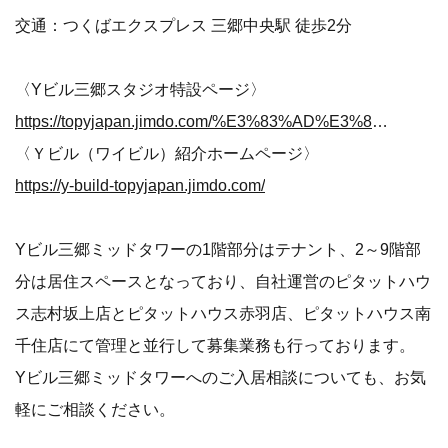
交通：つくばエクスプレス 三郷中央駅 徒歩2分
〈Yビル三郷スタジオ特設ページ〉
https://topyjapan.jimdo.com/%E3%83%AD%E3%82%B1%E3%83%8F%E3%83%B3/%E6%96%99%E9%87%91%E8%A1%A8/
〈Ｙビル（ワイビル）紹介ホームページ〉
https://y-build-topyjapan.jimdo.com/
Yビル三郷ミッドタワーの1階部分はテナント、2～9階部
分は居住スペースとなっており、自社運営のピタットハウ
ス志村坂上店とピタットハウス赤羽店、ピタットハウス南
千住店にて管理と並行して募集業務も行っております。
Yビル三郷ミッドタワーへのご入居相談についても、お気
軽にご相談ください。