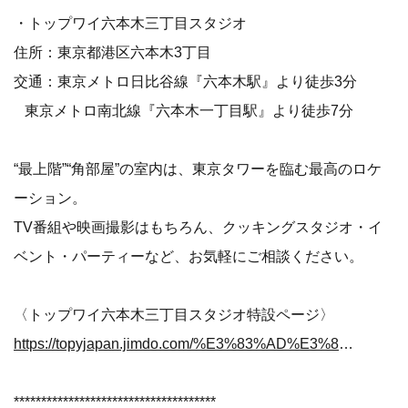
・トップワイ六本木三丁目スタジオ
住所：東京都港区六本木3丁目
交通：東京メトロ日比谷線『六本木駅』より徒歩3分
東京メトロ南北線『六本木一丁目駅』より徒歩7分
“最上階”“角部屋”の室内は、東京タワーを臨む最高のロケ
ーション。
TV番組や映画撮影はもちろん、クッキングスタジオ・イ
ベント・パーティーなど、お気軽にご相談ください。
〈トップワイ六本木三丁目スタジオ特設ページ〉
https://topyjapan.jimdo.com/%E3%83%AD%E3%82%B1%E3%83%8F%E3%83%B3/%E3%83%88%E3%83%83%E3%83%97%E3%83%AF%E3%82%A4%E5%85%AD%E6%9C%AC%E6%9C%A8%E4%B8%89%E4%B8%81%E7%9B%AE%E3%82%B9%E3%82%BF%E3%82%B8%E3%82%AA/
*************************************