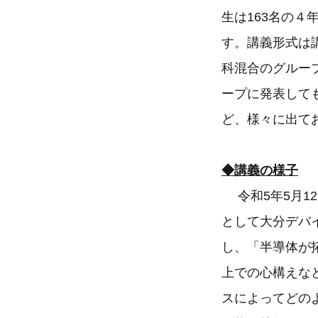
生は163名の４
す。講義形式は
科混合のグルー
ープに発表して
ど、様々に出て
◆講義の様子
令和5年5月1
として大分デバ
し、「半導体が
上での心構えな
スによってどの