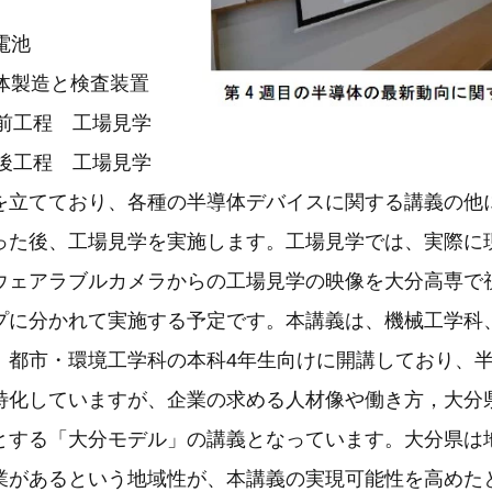
電池
体製造と検査装置
：前工程 工場見学
：後工程 工場見学
を立てており、各種の半導体デバイスに関する講義の他
った後、工場見学を実施します。工場見学では、実際に
ウェアラブルカメラからの工場見学の映像を大分高専で
プに分かれて実施する予定です。本講義は、機械工学科
、都市・環境工学科の本科4年生向けに開講しており、
特化していますが、企業の求める人材像や働き方，大分
とする「大分モデル」の講義となっています。大分県は
業があるという地域性が、本講義の実現可能性を高めた