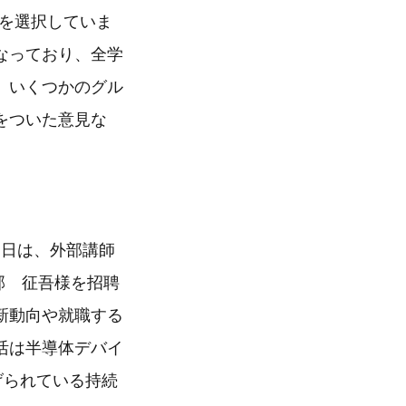
義を選択していま
なっており、全学
、いくつかのグル
をついた意見な
当日は、外部講師
部 征吾様を招聘
新動向や就職する
活は半導体デバイ
げられている持続