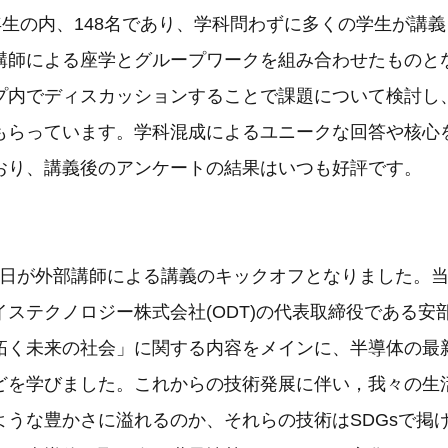
年生の内、148名であり、学科問わずに多くの学生が講
講師による座学とグループワークを組み合わせたものと
プ内でディスカッションすることで課題について検討し
もらっています。学科混成によるユニークな回答や核心
おり、講義後のアンケートの結果はいつも好評です。
2日が外部講師による講義のキックオフとなりました。
イステクノロジー株式会社(ODT)の代表取締役である安
拓く未来の社会」に関する内容をメインに、半導体の最
どを学びました。これからの技術発展に伴い，我々の生
ような豊かさに溢れるのか、それらの技術はSDGsで掲