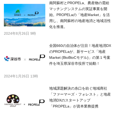
南阿蘇村とPROPELa、農産物の需給
マッチングシステムの実証事業を開
始。PROPELaの「地産Market」を活
用し、南阿蘇村の地産地消と地域活性
化を推進。
2024年8月26日 9時
全国660の自治体が注目！地産地消DX
のPROPELaが、新サービス「地産
Market (BtoBtoCモデル)」の第１号案
件を埼玉県深谷市役所で始動！
2024年1月26日 13時
地域課題解決の糸口を紡ぐ地域商社
「ファーマーズ・フォレスト」と地産
地消DXのスタートアップ
「PROPELa」が資本業務提携