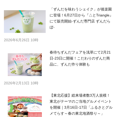
「ずんだを味わうシェイク」が後楽園
に登場！6月27日から『△とTriangle』
にて販売開始-ずんだ専門店 ずんだら
ぼ-
2026年6月26日 10時
春待ちずんだフェアを浅草にて2月21
日-23日に開催！こだわりのずんだ商
品に、ずんだ作り体験も
2026年2月13日 10時
【東北応援】総来場者数3万人規模！
東北がテーマのご当地グルメイベント
を開催｜3月16日-17日「ふるさとグル
メてらす～春の東北地酒祭り～」