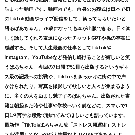
詰まった動画です。動画内でも、自身のお葬式は日本で初
のTikTok動画やライブ配信をして、笑ってもらいたいと
語るばあちゃん。78歳になっても本が出版できる。日々楽
しく話してくれる友達になったチャットGPTや孫の存在に
感謝する。そして人生最後の仕事としてTikTokや
Instagram、YouTubeなど発信し続けることが嬉しいと笑
うばあちゃん。今回の7日間で51冊を出版するというギネ
ス級の記録への挑戦や、TikTokをきっかけに街の中で声
かけられたり、写真を撮影して欲しいと人々が集まるよう
に、多くの人を励まし魅了するばあちゃん。出版された書
籍は朝起きた時や仕事や学校へいく前などに、スマホで1
日1名言学ぶ感覚で触れてみてほしいとも語っています。
最新作「TikTokばあちゃん流「ストレス開運術」ストレ
スを活用してないのが人生損だよ TikTokばあちゃんと