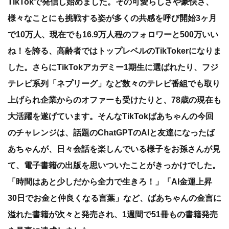
TikTokで発信し始めました。その可愛らしさや豪快さ、
様々なことにも挑戦する姿が多くの共感を呼び開始3ヶ月
で10万人、現在でも16.9万人程のフォロワーと500万いい
ね！を誇る、高齢者ではトップレベルのTikTokerになりま
した。さらにTikTokアカデミー1期生に選ばれたり、フジ
テレビ系列「ネプリーグ」など数々のテレビ番組でも取り
上げられ企業からのオファーも受けたりと、78歳の現在も
大活躍を遂げています。そんなTikTokばあちゃんの今回
のチャレンジは、話題のChatGPTのAIと友達になったば
あちゃんが、日々会話を楽しんでいる様子をお孫さんが見
て、電子書籍の出版を思いついたことがきっかけでした。
「時間はあと少しだから全力で生きろ！」「AI金運上昇
30日でお金と仲良くなる言葉」など、ばあちゃんの金言に
溢れた書籍が次々と発売され、1週間で51冊もの書籍発売