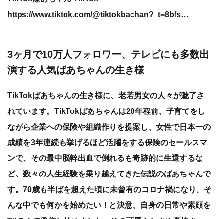
https://www.tiktok.com/@tiktokbachan?_t=8bfsytIfNFB&_r=1
3ヶ月で10万人フォロワー、テレビにも多数出
演する人気ばあちゃんの生き様
TikTokばあちゃんの生き様に、老若男女の人々が魅了さ
れています。TikTokばあちゃんは20年程前、子育てをし
ながら企業への保険や組織作りを提案し、女性で日本一の
成績を3年連続も挙げるほど活躍をする保険のセールスマ
ンで、その最中脳幹出血で倒れるも奇跡的に生還するな
ど、数々の人生経験を乗り越えてきた伝説のばあちゃんで
す。70歳も半ばを超えた頃に未曾有のコロナ禍になり、そ
んな中でも何かを始めたい！と決意、自身の日常や素顔を