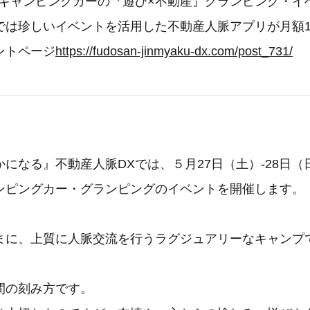
大キャンピングカーの『遊び×不動産』グランピング・イ
は珍しいイベントを活用した不動産人脈アプリが月額1,
ントページ
https://fudosan-jinmyaku-dx.com/post_731/
になる』不動産人脈DXでは、５月27日（土）-28日（
ンピングカー・グランピングのイベントを開催します。
まに、上質に人脈交流を行うラグジュアリーなキャンプ
間の刻み方です。