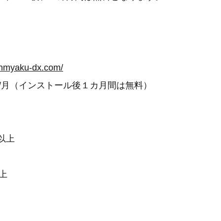
jinmyaku-dx.com/
50円/月（インストール後１カ月間は無料）
 以上
上