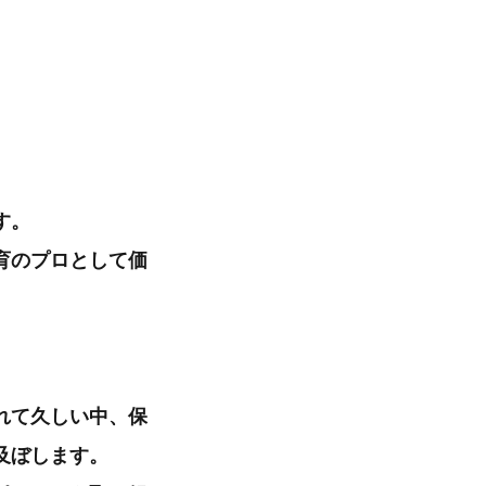
す。
育のプロとして価
れて久しい中、保
及ぼします。