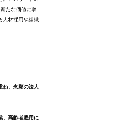
の新たな価値に取
る人材採用や組織
重ね、念願の法人
業、高齢者雇用に