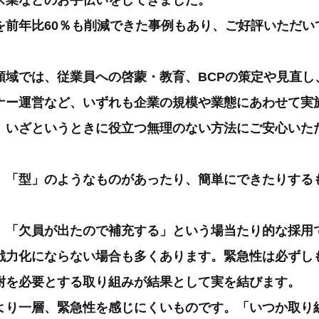
ス業などのお手伝いをしてきました。
を前年比60％も削減できた事例もあり、ご好評いただい
領域では、従業員への啓蒙・教育、BCPの策定や見直し
ナー運営など、いずれも企業の規模や業態にあわせて実
、いざというときに役立つ無理のない方法にご安心いた
、「型」のようなものがあったり、簡単にできたりする
、「欠員が出たので補充する」という場当たり的な採用
戦力化にならない場合も多くあります。緊急性は必ずし
耐を必要とする取り組みが結果として実を結びます。
より一層、緊急性を感じにくいものです。「いつか取り