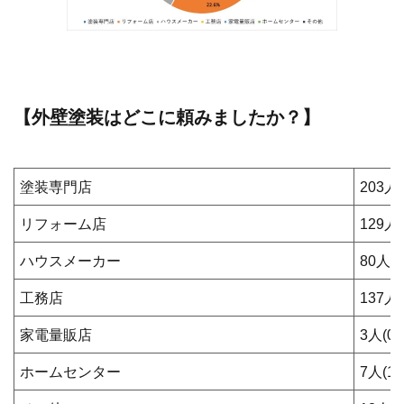
【外壁塗装はどこに頼みましたか？】
塗装専門店
203人(
リフォーム店
129人(
ハウスメーカー
80人(1
工務店
137人(
家電量販店
3人(0.
ホームセンター
7人(1.