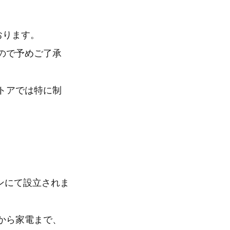
おります。
んので予めご了承
ストアでは特に制
センにて設立されま
から家電まで、