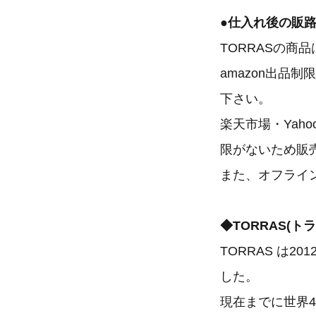
●仕入れ後の販
TORRASの商
amazon出品
下さい。
楽天市場・Yah
限がないため販
また、オフライ
◆TORRAS(ト
TORRAS は
した。
現在までに世界