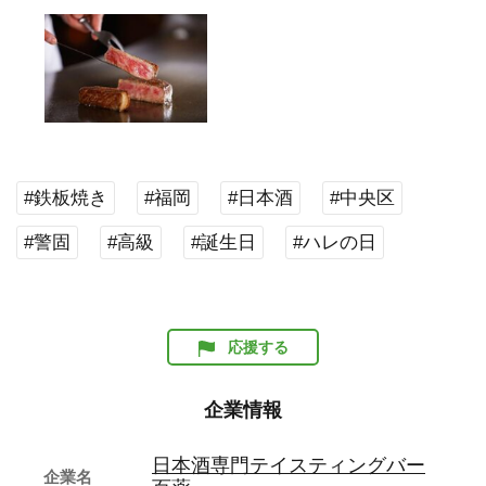
#鉄板焼き
#福岡
#日本酒
#中央区
#警固
#高級
#誕生日
#ハレの日
応援する
企業情報
日本酒専門テイスティングバー
企業名