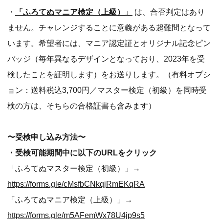
・
「ふろてぬマニア検定（上級）」
は、合否判定はあり
ません。チャレンジすることに意義がある超難問となって
います。希望者には、マニア認定証とオリジナル記念ピン
バッジ（毎年異なるデザインとなっており、2023年を受
検したことを証明します）をお送りします。（有料オプシ
ョン：送料税込3,700円／マスター検定（初級）を同時受
検の方は、そちらの合格証書も含みます）
〜受検申し込み方法〜
・受検可能期間中に以下のURLをクリック
「ふろてぬマスター検定（初級）」→
https://forms.gle/cMsfbCNkqjRmEKqRA
「ふろてぬマニア検定（上級）」→
https://forms.gle/m5AFemWx78U4jp9s5