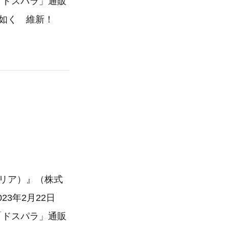
「ドスパラ」通販
如く 維新！
レリア）』（株式
3年2月22日
「ドスパラ」通販