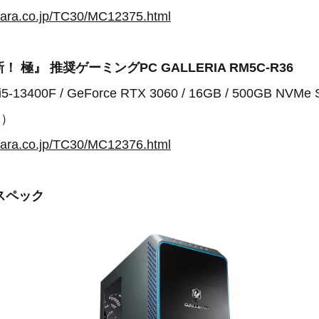
para.co.jp/TC30/MC12375.html
 極』 推奨ゲーミングPC GALLERIA RM5C-R36
13400F / GeForce RTX 3060 / 16GB / 500GB NVMe
込）
para.co.jp/TC30/MC12376.html
スペック