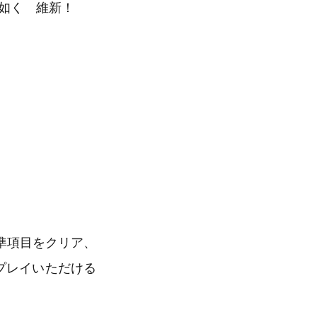
如く 維新！
準項目をクリア、
プレイいただける