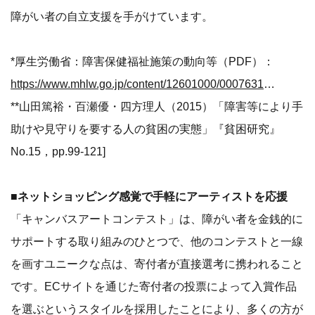
障がい者の自立支援を手がけています。
*厚生労働省：障害保健福祉施策の動向等（PDF）：
https://www.mhlw.go.jp/content/12601000/000763127.pdf
**山田篤裕・百瀬優・四方理人（2015）「障害等により手
助けや見守りを要する人の貧困の実態」『貧困研究』
No.15，pp.99-121]
■ネットショッピング感覚で手軽にアーティストを応援
「キャンバスアートコンテスト」は、障がい者を金銭的に
サポートする取り組みのひとつで、他のコンテストと一線
を画すユニークな点は、寄付者が直接選考に携われること
です。ECサイトを通じた寄付者の投票によって入賞作品
を選ぶというスタイルを採用したことにより、多くの方が