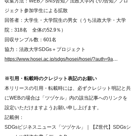
収集方法：WEB／SNS告知／法政大学内での告知／プロ
ジェクト参加学生による拡散
回答者：大学生・大学院生の男女（うち法政大学・大学
院：318名 全体の52.9％）
回収サンプル数：601名
協力：法政大学SDGs＋プロジェクト
https://www.hosei.ac.jp/sdgs/hosei/hosei/?auth=9abbb458a78210eb174f4bdd385bcf54
※引用・転載時のクレジット表記のお願い
本リリースの引用・転載時には、必ずクレジット明記と共
にWEBの場合は「ツヅケル」内の該当記事へのリンクを
設定いただけますようお願い申し上げます。
記載例：
SDGsビジネスニュース「ツヅケル」｜【Z世代】SDGsシ