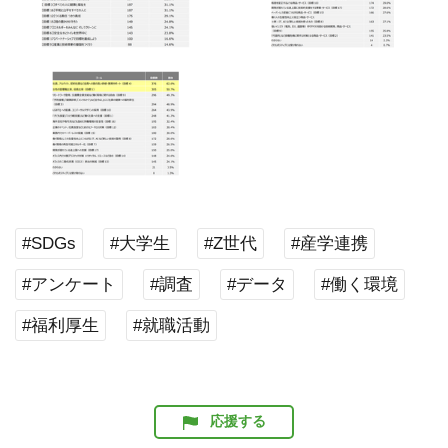
#SDGs
#大学生
#Z世代
#産学連携
#アンケート
#調査
#データ
#働く環境
#福利厚生
#就職活動
応援する