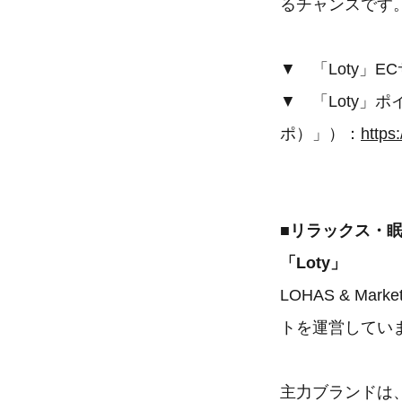
るチャンスです
▼ 「Loty」
▼ 「Loty」
ポ）」）：
https:
■リラックス・
「Loty」
LOHAS & M
トを運営してい
主力ブランドは