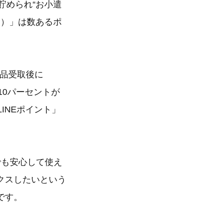
貯められ“お小遣
ポ）」は数あるポ
商品受取後に
10パーセントが
LINEポイント」
でも安心して使え
クスしたいという
です。