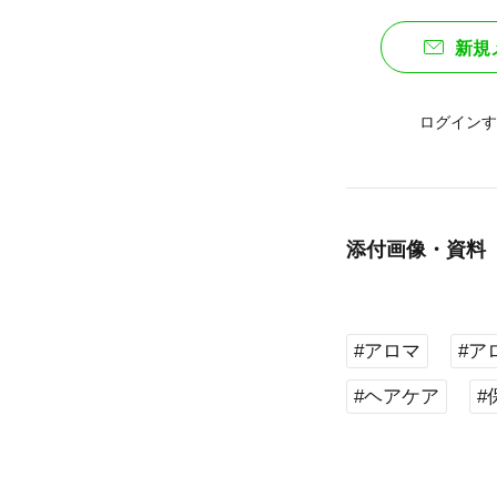
新規
ログインす
添付画像・資料
#アロマ
#ア
#ヘアケア
#