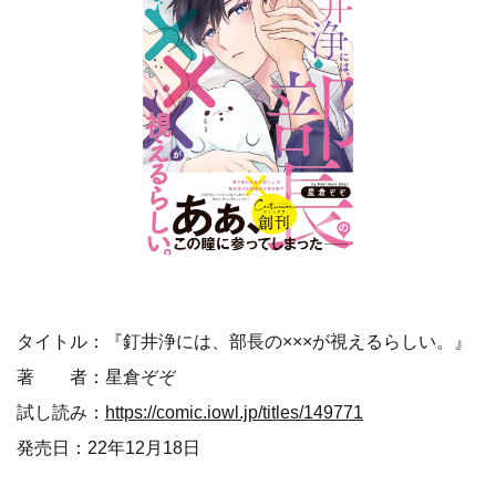
タイトル：『釘井浄には、部長の×××が視えるらしい。』
著 者：星倉ぞぞ
試し読み：
https://comic.iowl.jp/titles/149771
発売日：22年12月18日