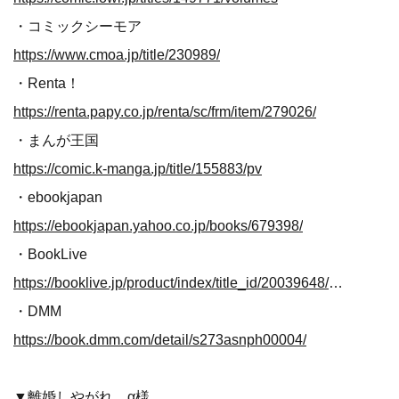
・コミックシーモア
https://www.cmoa.jp/title/230989/
・Renta！
https://renta.papy.co.jp/renta/sc/frm/item/279026/
・まんが王国
https://comic.k-manga.jp/title/155883/pv
・ebookjapan
https://ebookjapan.yahoo.co.jp/books/679398/
・BookLive
https://booklive.jp/product/index/title_id/20039648/vol_no/001
・DMM
https://book.dmm.com/detail/s273asnph00004/
▼離婚しやがれ、α様