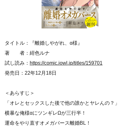
タイトル：『離婚しやがれ、α様』
著 者：紺色ルナ
試し読み：
https://comic.iowl.jp/titles/159701
発売日：22年12月18日
＜あらすじ＞
「オレとセックスした後で他の誰かとヤレんの？」
横暴な俺様αにツンギレΩが三行半！
運命をやり直すオメガバース離婚BL！