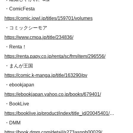
・ComicFesta
https://comic.iowl.jp/titles/159701/volumes
・コミックシーモア
https://www.cmoa.jp/title/234836/
・Renta！
https://renta.papy.co.jp/renta/sc/frm/item/296556/
・まんが王国
https://comic.k-manga.jp/title/163290/pv
・ebookjapan
https://ebookjapan.yahoo.co.jp/books/679401/
・BookLive
https://booklive.jp/product/index/title_id/20045401/vol_no/001
・DMM
https://book.dmm.com/detail/s273asnph00029/