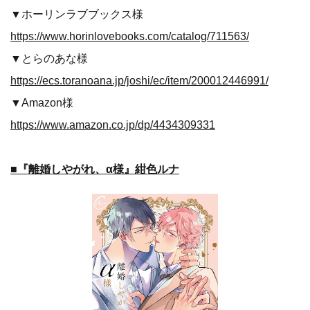
▼ホーリンラブブックス様
https://www.horinlovebooks.com/catalog/711563/
▼とらのあな様
https://ecs.toranoana.jp/joshi/ec/item/200012446991/
▼Amazon様
https://www.amazon.co.jp/dp/4434309331
■『離婚しやがれ、α様』紺色ルナ