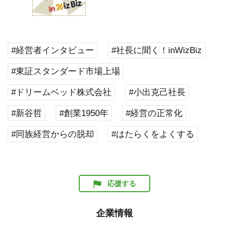
#経営者インタビュー
#社長に聞く！inWizBiz
#東証スタンダード市場上場
#ドリームベッド株式会社
#小出克己社長
#新谷哲
#創業1950年
#経営の正常化
#同族経営からの脱却
#はたらくをよくする
応援する
企業情報