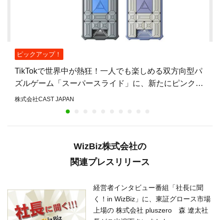
ピックアップ！
TikTokで世界中が熱狂！一人でも楽しめる双方向型パ
ズルゲーム「スーパースライド」に、新たにピンク・
グレー・ラベンダーの3色が登場
株式会社CAST JAPAN
WizBiz株式会社の
関連プレスリリース
経営者インタビュー番組「社長に聞
く！in WizBiz」に、東証グロース市場
上場の 株式会社 pluszero 森 遼太社