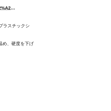
https://cyberleaf.shop/collections/frontpage/products/h4cbd%E3%82%A2%E3%82%A4%E3%82%BD%E3%83%AC%E3%83%BC%E3%83%88%E3%83%AA%E3%82%AD%E3%83%83%E3%83%89
プラスチックシ
温め、硬度を下げ