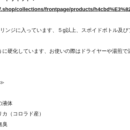
シリンジに入っています、５g以上、スポイドボトル及び
うに硬化しています、お使いの際はドライヤーや湯煎で
。
≫
の液体
リカ（コロラド産）
無臭