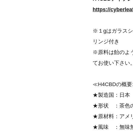
※１gはガラス
リンジ付き
※原料は飴のよ
てお使い下さい
≪H4CBDの概要
★製造国：日本
★形状 ：茶色
★原材料：アメ
★風味 ：無味