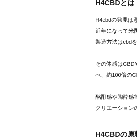
H4CBDと
H4cbdの発見
近年になって米
製造方法はcb
その体感はCBD
べ、約100倍の
酩酊感や陶酔感
クリエーション
H4CBDの