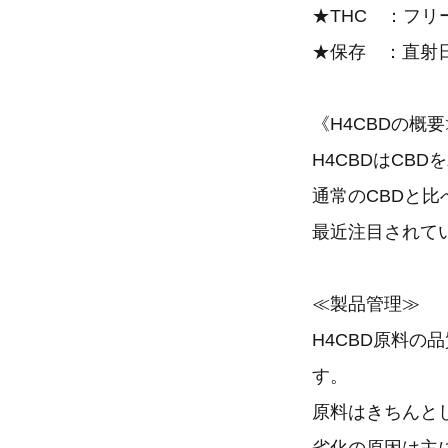
★THC ：フリ
★保存 ：直射
《H4CBDの概要
H4CBDはCB
通常のCBDと
最近注目されて
≪製品管理≫
H4CBD原料
す。
原料はきちんと
劣化の原因は主