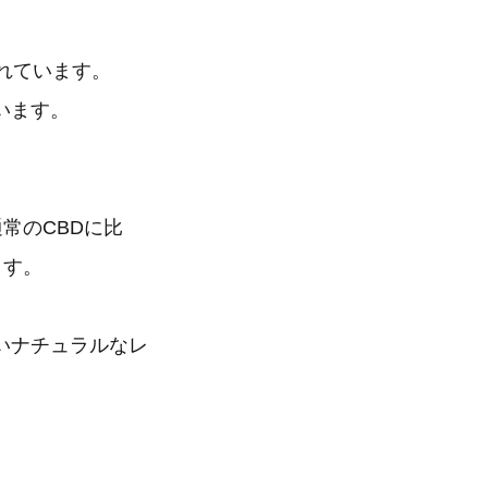
されています。
います。
常のCBDに比
ます。
いナチュラルなレ