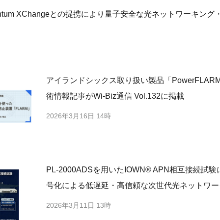
t、Quantum XChangeとの提携により量子安全な光ネットワーキ
アイランドシックス取り扱い製品「PowerFLARM
術情報記事がWi-Biz通信 Vol.132に掲載
2026年3月16日 14時
PL-2000ADSを用いたIOWN® APN相互接続試
号化による低遅延・高信頼な次世代光ネットワー
2026年3月11日 13時