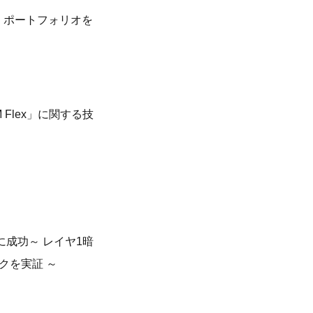
ング・ポートフォリオを
 Flex」に関する技
験に成功～ レイヤ1暗
クを実証 ～