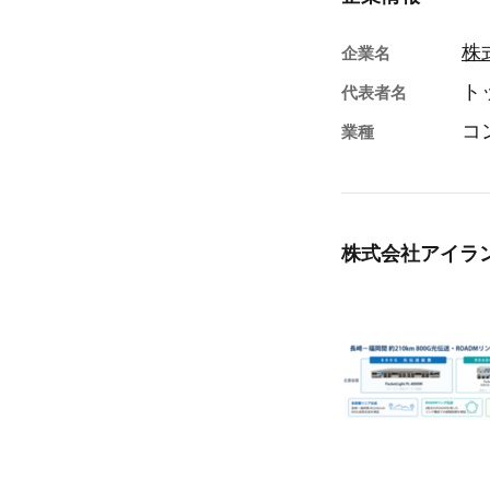
株
企業名
ト
代表者名
コ
業種
株式会社アイラ