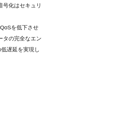
暗号化はセキュリ
のQoSを低下させ
ータの完全なエン
下の低遅延を実現し