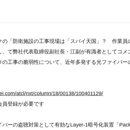
クの「防衛施設の工事現場は「スパイ天国」？ 作業員
し、て弊社代表取締役副社長・江副が有識者としてコメ
ラの工事の脆弱性について、近年多発する光ファイバー
。
kkei.com/atcl/nxt/column/18/00138/100401129/
会員登録が必要です
ーの盗聴対策として有効なLayer-1暗号化装置「Packet