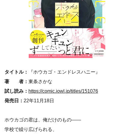
タイトル：
『ホウカゴ・エンドレスハニー』
著 者：
東条さかな
試し読み：
https://comic.iowl.jp/titles/151076
発売日：
22年11月18日
ホウカゴの君は、俺だけのもの――
学校で繰り広げられる、