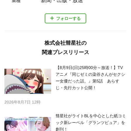
新聞・出版・放送
業種
フォローする
株式会社彗星社の
関連プレスリリース
【8月9日(日)25時00分～放送！】TV
アニメ『同じゼミの染谷さんがセクシ
ー女優だった話。』第5話 あらす
じ・先行カット公開！
2026年8月7日 12時
彗星社がライトBLを中心とした紙コミ
ック新レーベル「グランツピュア」を
創刊！