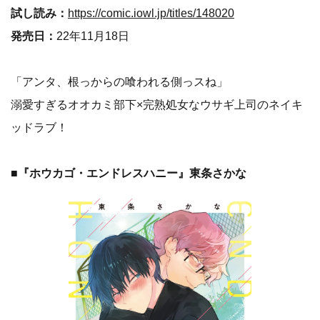
試し読み：
https://comic.iowl.jp/titles/148020
発売日：
22年11月18日
「アンタ、根っからの喰われる側っスね」
溺愛すぎるオオカミ部下×完熟処女なウサギ上司のネイキ
ッドラブ！
■『ホウカゴ・エンドレスハニー』東条さかな