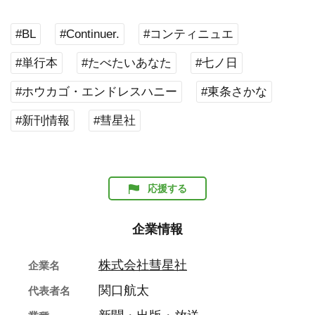
#BL
#Continuer.
#コンティニュエ
#単行本
#たべたいあなた
#七ノ日
#ホウカゴ・エンドレスハニー
#東条さかな
#新刊情報
#彗星社
応援する
企業情報
株式会社彗星社
企業名
関口航太
代表者名