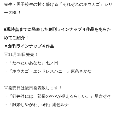
先生・男子校生の甘く蕩ける「それぞれのホウカゴ」シリ
ーズBL！
■現時点までに発表した創刊ラインナップ４作品をあらた
めてご紹介！
▼創刊ラインナップ４作品
▽11月18日発売！
・『たべたいあなた』七ノ日
・『ホウカゴ・エンドレスハニー』東条さかな
▽発売日は後日発表致します！
・『釘井浄には、部長の×××が視えるらしい。』星倉ぞぞ
・『離婚しやがれ、α様』紺色ルナ