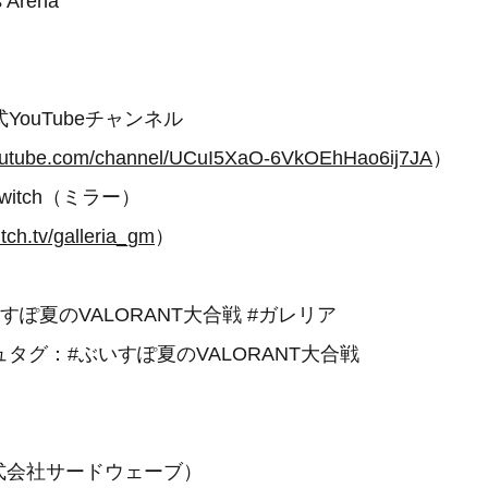
 Arena
YouTubeチャンネル
youtube.com/channel/UCuI5XaO-6VkOEhHao6ij7JA
）
Twitch（ミラー）
itch.tv/galleria_gm
）
すぽ夏のVALORANT大合戦 #ガレリア
タグ：#ぶいすぽ夏のVALORANT大合戦
（株式会社サードウェーブ）