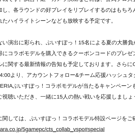
加し、各ラウンドの好プレイをリプレイするのはもちろ
れたハイライトシーンなども放映する予定です。
ない演出に彩られ、ぶいすぽっ！15名による夏の大勝負
得にコラボモデルを購入できるクーポンコードのプレゼ
に関する最新情報の告知も予定しております。さらにGAL
は本日14:00より、アカウントフォロー&チーム応援ハッシュ
LERIAぶいすぽっ！コラボモデルが当たるキャンペー
ご視聴いただき、一緒に15人の熱い戦いを応援しましょ
に関しては、ぶいすぽっ！コラボモデル特設ページをご
ara.co.jp/5gamepc/cts_collab_vspo#special