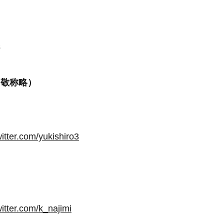
s
、敬称略）
witter.com/yukishiro3
witter.com/k_najimi