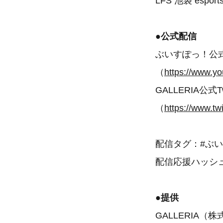
LFS 池袋 esports
●公式配信
ぶいすぽっ！公式
（
https://www.
GALLERIA公式
（
https://www.tw
配信タグ：#ぶい
配信応援ハッシュ
●提供
GALLERIA