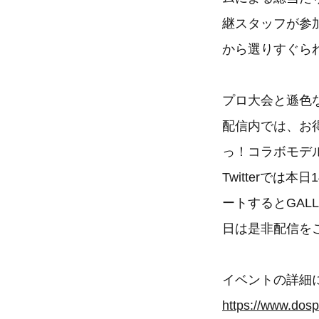
継スタッフが参
から選りすぐら
プロ大会と遜色
配信内では、お
っ！コラボモデル
Twitterで
ートするとGAL
日は是非配信を
イベントの詳細
https://www.dosp