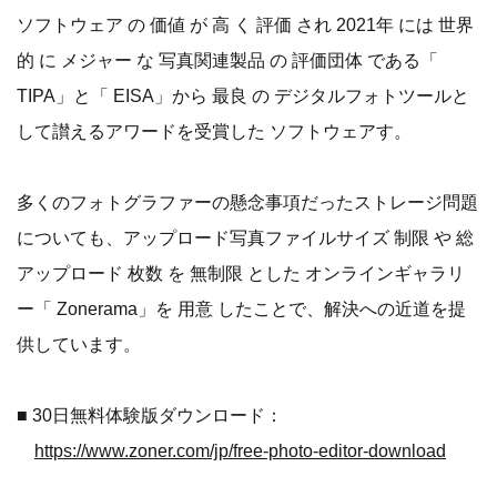
ソフトウェア の 価値 が 高 く 評価 され 2021年 には 世界
的 に メジャー な 写真関連製品 の 評価団体 である「
TIPA」と「 EISA」から 最良 の デジタルフォトツールと
して讃えるアワードを受賞した ソフトウェアす。
多くのフォトグラファーの懸念事項だったストレージ問題
についても、アップロード写真ファイルサイズ 制限 や 総
アップロード 枚数 を 無制限 とした オンラインギャラリ
ー「 Zonerama」を 用意 したことで、解決への近道を提
供しています。
■ 30日無料体験版ダウンロード：
https://www.zoner.com/jp/free-photo-editor-download