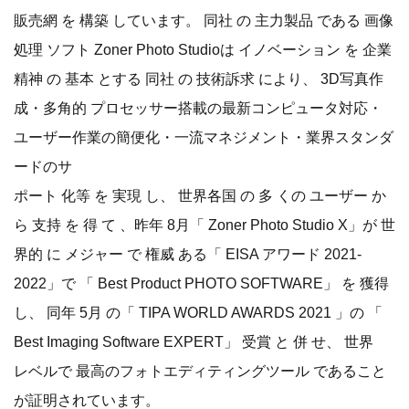
販売網 を 構築 しています。 同社 の 主力製品 である 画像
処理 ソフト Zoner Photo Studioは イノベーション を 企業
精神 の 基本 とする 同社 の 技術訴求 により、 3D写真作
成・多角的 プロセッサー搭載の最新コンピュータ対応・
ユーザー作業の簡便化・一流マネジメント・業界スタンダ
ードのサ
ポート 化等 を 実現 し、 世界各国 の 多 くの ユーザー か
ら 支持 を 得 て 、昨年 8月「 Zoner Photo Studio X」が 世
界的 に メジャー で 権威 ある「 EISA アワード 2021-
2022」で 「 Best Product PHOTO SOFTWARE」 を 獲得
し、 同年 5月 の「 TIPA WORLD AWARDS 2021 」の 「
Best Imaging Software EXPERT」 受賞 と 併 せ、 世界
レベルで 最高のフォトエディティングツール であること
が証明されています。