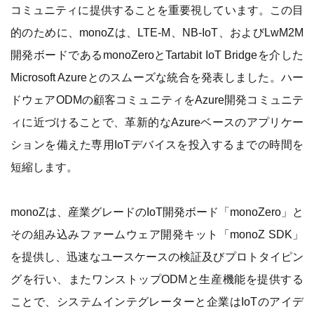
コミュニティに提供することを重要視しています。この目
的のために、monoZは、LTE-M、NB-IoT、およびLwM2M
開発ボードであるmonoZeroとTartabit IoT Bridgeを介した
Microsoft Azureとのスムーズな統合を発表しました。ハー
ドウェアODMの顧客コミュニティをAzure開発コミュニテ
ィに近づけることで、革新的なAzureベースのアプリケー
ションを備えた専用IoTデバイスを投入するまでの時間を
短縮します。
monoZは、産業グレードのIoT開発ボード「monoZero」と
その組み込みファームウェア開発キット「monoZ SDK」
を提供し、迅速なユースケースの検証及びプロトタイピン
グを行い、またワンストップODMと生産機能を提供する
ことで、システムインテグレーターと企業はIoTのアイデ