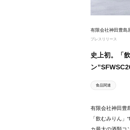
有限会社神田豊島
プレスリリース
史上初。「飲
ン”SFWSC
食品関連
有限会社神田豊
「飲むみりん」“
カ最大の酒類コ