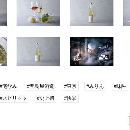
#宅飲み
#豊島屋酒造
#東京
#みりん
#味醂
#スピリッツ
#史上初
#快挙