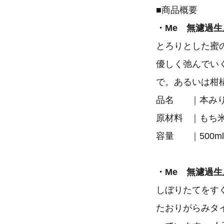
■商品概要
・Me 無濾過生
とろりとした蜜
優しく弛んでい
で。あるいは柑
品名 ｜
原材料 ｜もち
容量 ｜500ml
・Me 無濾過生
しぼりたてをす
たおりがらみタ