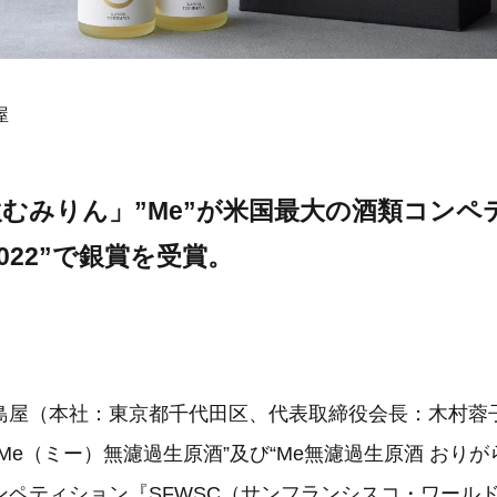
屋
むみりん」”Me”が米国最大の酒類コンペ
2022”で銀賞を受賞。
島屋（本社：東京都千代田区、代表取締役会長：木村蓉
Me（ミー）無濾過生原酒”及び“Me無濾過生原酒 おりが
ンペティション『SFWSC（サンフランシスコ・ワール