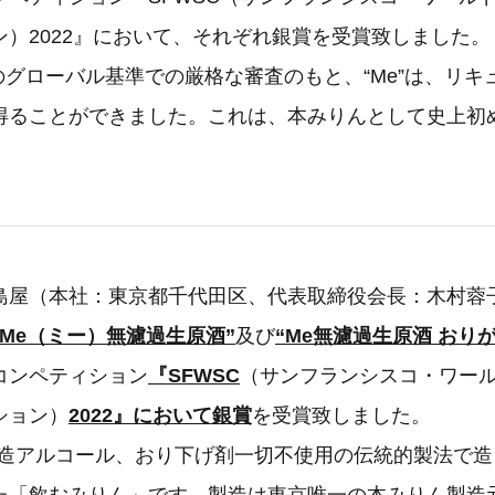
）2022』において、それぞれ銀賞を受賞致しました。
2でのグローバル基準での厳格な審査のもと、“Me”は、リ
得ることができました。これは、本みりんとして史上初
島屋（本社：東京都千代田区、代表取締役会長：木村蓉
“Me（ミー）無濾過生原酒”
及び
“Me無濾過生原酒 おり
コンペティション
『SFWSC
（サンフランシスコ・ワー
ション）
2022』において銀賞
を受賞致しました。
、醸造アルコール、おり下げ剤一切不使用の伝統的製法で