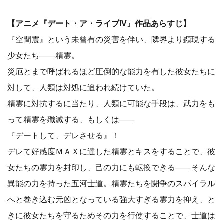
【アニメ『デート・ア・ライブIV』作品あらすじ】
『空間震』という未曾有の災害を伴い、隣界より顕現する
少女たち――精霊。
災厄とまで呼ばれるほど圧倒的な能力を有した彼女たちに
対して、人類は対処に追われ続けていた。
精霊に対抗するに当たり、人類に可能な手段は、武力をも
って精霊を殲滅する、もしくは――
『デートして、デレさせる』！
デレて好感度ＭＡＸに達した精霊とキスをすることで、彼
女たちの霊力を封印し、己の力にも転換できる――そんな
異能の力を持った五河士道。精霊たちを闘争のスパイラル
へと巻き込む元凶となっている強大すぎる霊力を抑え、と
きに彼女たちを守るためその力を行使することで、士道は