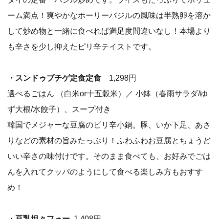
ーム満点！爽やかなホーリーバジルの風味は半熟卵を溶か
して炒め物と一緒に食べれば満足度間違いなし！本場より
も辛さを少し抑えたピリ辛テイストです。
・スンドゥブチゲ定食定食
1,298円
選べるごはん （白米or十五穀米）／ 小鉢（春雨サラダ/ゆ
ず大根/水餃子）、スープ付き
韓国でメジャーな豆腐のピリ辛小鍋。豚、いか下足、あさ
りなどの素材の旨みたっぷり！ふわふわお豆腐とちょうど
いい辛さの味付けです。そのまま食べても、お好みでごは
んを入れてクッパのようにして食べる楽しみ方もおすす
め！
・豆乳坦々フォー
1,408円