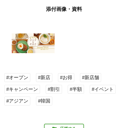
添付画像・資料
#オープン
#新店
#お得
#新店舗
#キャンペーン
#割引
#半額
#イベント
#アジアン
#韓国