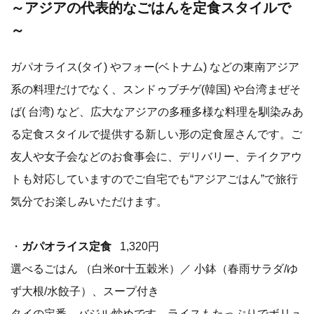
～アジアの代表的なごはんを定食スタイルで
～
ガパオライス(タイ) やフォー(ベトナム) などの東南アジア
系の料理だけでなく、スンドゥブチゲ(韓国) や台湾まぜそ
ば( 台湾) など、広大なアジアの多種多様な料理を馴染みあ
る定食スタイルで提供する新しい形の定食屋さんです。ご
友人や女子会などのお食事会に、デリバリー、テイクアウ
トも対応していますのでご自宅でも“アジアごはん”で旅行
気分でお楽しみいただけます。
・
ガパオライス定食
1,320円
選べるごはん （白米or十五穀米）／ 小鉢（春雨サラダ/ゆ
ず大根/水餃子）、スープ付き
タイの定番 バジル炒めです。ライスもたっぷりでボリュ