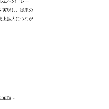
ィルムへの『レー
を実現し、従来の
売上拡大につなが
https://exhibition.showbooth.dmm.com/events/packing2201/venue/booth.php?uid=ab61c2a26db1b2d