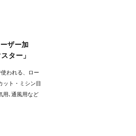
レーザー加
マスター」
で使われる、ロー
カット・ミシン目
気用､通風用など