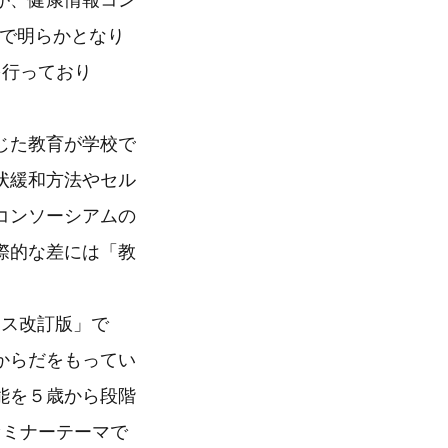
が、健康情報コン
1)で明らかとなり
を行っており
じた教育が学校で
状緩和方法やセル
コンソーシアムの
際的な差には「教
ンス改訂版」で
からだをもってい
能を５歳から段階
セミナーテーマで