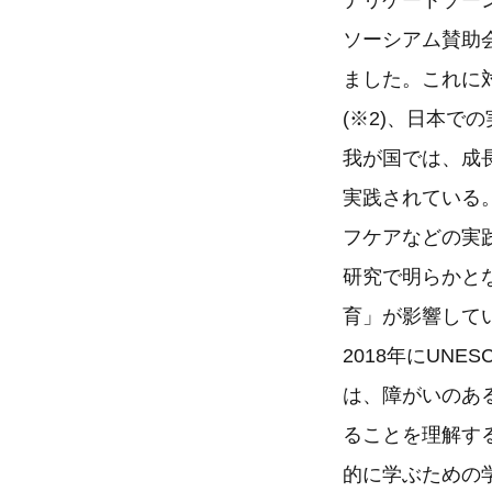
デリケートゾー
ソーシアム賛助会
ました。これに
(※2)、日本で
我が国では、成
実践されている
フケアなどの実
研究で明らかと
育」が影響して
2018年にUN
は、障がいのあ
ることを理解す
的に学ぶための