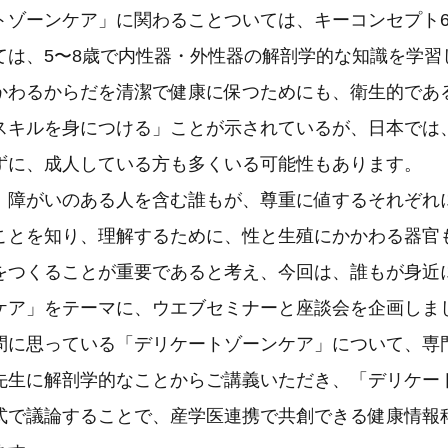
ゾーンケア」に関わることついては、キーコンセプト6
ては、5〜8歳で内性器・外性器の解剖学的な知識を学習し
わるからだを清潔で健康に保つためにも、衛生的である
スキルを身につける」ことが示されているが、日本では
ずに、成人している方も多くいる可能性もあります。
障がいのある人を含む誰もが、尊重に値するそれぞれ
ることを知り、理解するために、性と生殖にかかわる器官
をつくることが重要であると考え、今回は、誰もが身近
ケア」をテーマに、ウエブセミナーと座談会を企画しま
問に思っている「デリケートゾーンケア」について、専
先生に解剖学的なことからご講義いただき、「デリケー
式で議論することで、産学医連携で共創できる健康情報