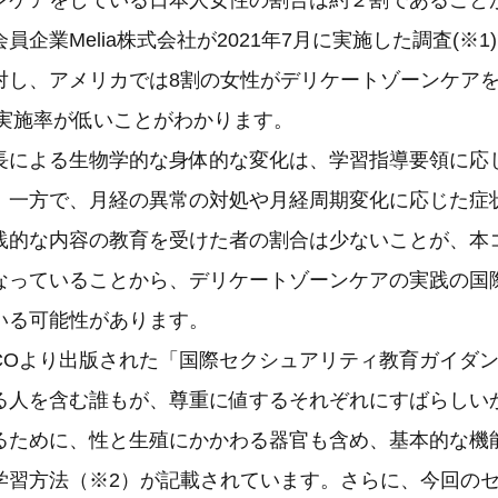
ンケアをしている日本人女性の割合は約２割であること
員企業Melia株式会社が2021年7月に実施した調査(※
対し、アメリカでは8割の女性がデリケートゾーンケア
の実施率が低いことがわかります。
長による生物学的な身体的な変化は、学習指導要領に応
。一方で、月経の異常の対処や月経周期変化に応じた症
践的な内容の教育を受けた者の割合は少ないことが、本
なっていることから、デリケートゾーンケアの実践の国
いる可能性があります。
ESCOより出版された「国際セクシュアリティ教育ガイダ
る人を含む誰もが、尊重に値するそれぞれにすばらしい
るために、性と生殖にかかわる器官も含め、基本的な機
学習方法（※2）が記載されています。さらに、今回の