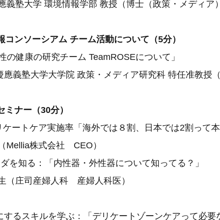
義塾大学 環境情報学部 教授（博士（政策・メディア
報コンソーシアム チーム活動について（5分）
0「女性の健康の研究チーム TeamROSEについて」
義塾大学大学院 政策・メディア研究科 特任准教授
セミナー（30分）
:20 デリケートケア実施率「海外では８割、日本では2割っ
ellia株式会社 CEO）
:30 カラダを知る：「内性器・外性器について知ってる？」
（庄司産婦人科 産婦人科医）
するスキルを学ぶ：「デリケートゾーンケアって必要