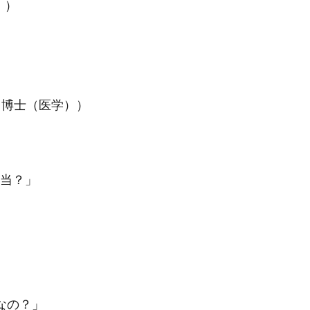
））
（博士（医学））
て本当？」
なの？」