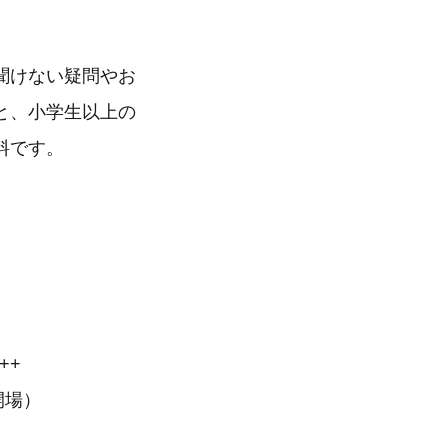
聞けない疑問やお
と、小学生以上の
料です。
++
 開場）