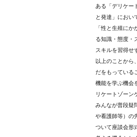
ある「デリケート
と発達」におい
「性と生殖にかか
る知識・態度・
スキルを習得せ
以上のことから、
だをもってい
機能を学ぶ機会
リケートゾーン
みんなが普段疑
や看護師等）の
ついて座談会形