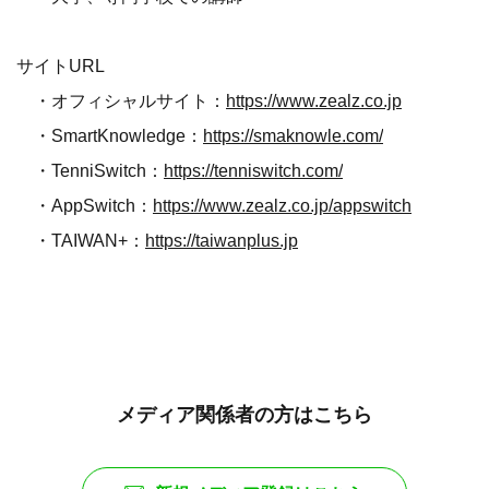
サイトURL
・オフィシャルサイト：
https://www.zealz.co.jp
・SmartKnowledge：
https://smaknowle.com/
・TenniSwitch：
https://tenniswitch.com/
・AppSwitch：
https://www.zealz.co.jp/appswitch
・TAIWAN+：
https://taiwanplus.jp
メディア関係者の方はこちら