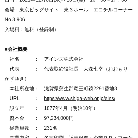
会場：東京ビッグサイト 東３ホール エコチルコーナー
No.3-906
入場料：無料（登録制）
■会社概要
社名 ： アインズ株式会社
代表 ： 代表取締役社長 大森七幸（おおもり
かずゆき）
本社所在地： 滋賀県蒲生郡竜王町鏡2291番地3
URL ：
https://www.shiga-web.or.jp/eins/
設立年 ： 1877年4月（明治10年）
資本金 ： 97,234,000円
従業員数 ： 231名
事業内容 ： 各種印刷、販売促進・企業ＰＲ・マーケ