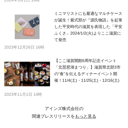
ミニマリストにも最適なマルチケース
が誕生！紫式部が『源氏物語』を起筆
した平安時代の滋賀を表現した「平安
ふくさ」2024/1/2(火)よりここ滋賀に
て発売
2023年12月26日 16時
【ここ滋賀開館6周年記念イベント
「北琵琶湖まつり」】滋賀県北部3市
の“食”を伝えるディナーイベント開
催！11/4(土)・11/25(土)・12/16(土)
2023年11月1日 14時
アインズ株式会社の
関連プレスリリースを
もっと見る