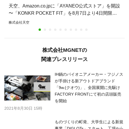
天空、Amazon.co.jpに「AYANEO公式ストア」を開設
〜「KONKR POCKET FIT」を8月7日より4日間限定
で15%オフ〜
株式会社天空
株式会社MGNETの
関連プレスリリース
IH鍋のパイオニアメーカー・フジノス
が手掛ける新アウトドアブランド
「9w.(クオウ)」、全国展開に先駆け
FACTORY FRONTにて初の店頭販売
を開始
2021年8月30日 15時
ものづくりの町発、大学生による新規
事業「DIGLOTs」スタート 工場から