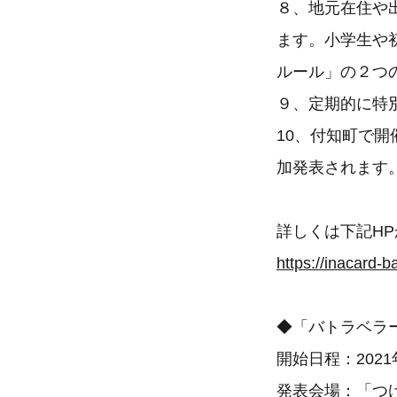
８、地元在住や
ます。小学生や
ルール」の２つ
９、定期的に特
10、付知町で
加発表されます
詳しくは下記H
https://inacard-
◆「バトラベラ
開始日程：2021
発表会場：「つ