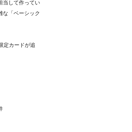
担当して作ってい
雑な「ベーシック
限定カードが追
件