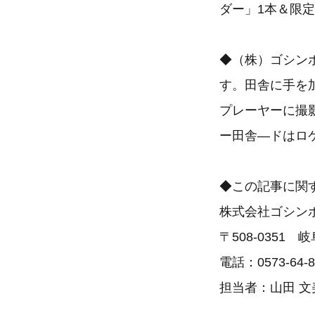
ダー」1本＆限
◆（株）ゴシン
す。田舎に手を
プレーヤーに撮
ー田舎―ドはロ
◆この記事に関
株式会社ゴシ
〒508-0351
電話：0573-64-8
担当者：山田 文美