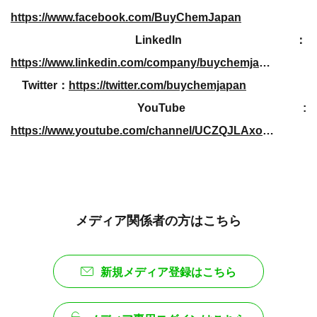
https://www.facebook.com/BuyChemJapan
LinkedIn：
https://www.linkedin.com/company/buychemjapan
Twitter：
https://twitter.com/buychemjapan
YouTube :
https://www.youtube.com/channel/UCZQJLAxokdnl1SSNvievzSQ
メディア関係者の方はこちら
新規メディア登録はこちら