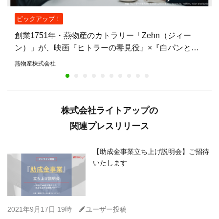
ピックアップ！
創業1751年・燕物産のカトラリー「Zehn（ジィー
ン）」が、映画『ヒトラーの毒見役』×『白パンと独
裁者』W鑑賞キャンペーンの賞品に——燕物産初の映
燕物産株式会社
画タイアップ
株式会社ライトアップの
関連プレスリリース
【助成金事業立ち上げ説明会】ご招待
いたします
C
2021年9月17日 19時
ユーザー投稿