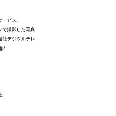
サービス。
メラで撮影した写真
当社デジタルテレ
jp/
上