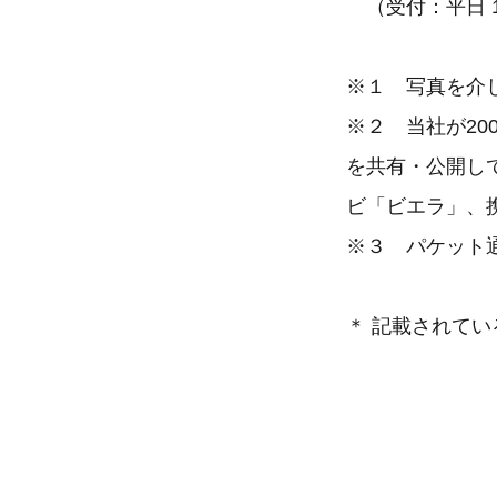
（受付：平日 1
※１ 写真を介
※２ 当社が20
を共有・公開し
ビ「ビエラ」、
※３ パケット
＊ 記載されて