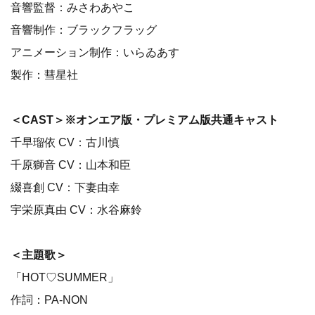
音響監督：みさわあやこ
音響制作：ブラックフラッグ
アニメーション制作：いらゐあす
製作：彗星社
＜CAST＞※オンエア版・プレミアム版共通キャスト
千早瑠依 CV：古川慎
千原獅音 CV：山本和臣
綴喜創 CV：下妻由幸
宇栄原真由 CV：水谷麻鈴
＜主題歌＞
「HOT♡SUMMER」
作詞：PA-NON