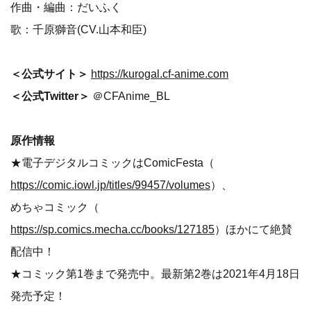
作曲・編曲：だいふく
歌：千原獅音(CV.山本和臣)
＜公式サイト＞
https://kurogal.cf-anime.com
＜公式Twitter＞
＠CFAnime_BL
原作情報
★電子デジタルコミックはComicFesta（
https://comic.iowl.jp/titles/99457/volumes
）、
めちゃコミック（
https://sp.comics.mecha.cc/books/127185
）ほかにて絶賛
配信中！
★コミック第1巻まで発売中。最新第2巻は2021年4月18日
発売予定！