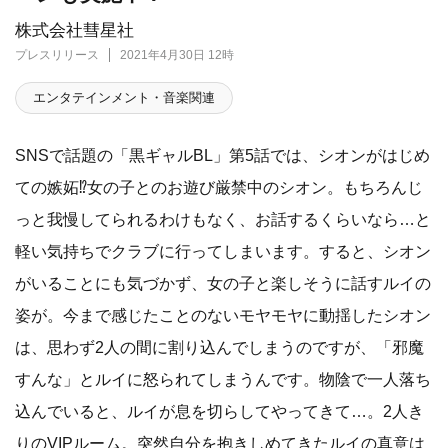
株式会社彗星社
プレスリリース
2021年4月30日 12時
エンタテインメント・音楽関連
​SNSで話題の「黒ギャルBL」第5話では、シオンがはじめ
ての嫉妬⁉女の子とのお遊び厳禁中のシオン。もちろんじ
っと我慢してられるわけもなく、お話するくらいなら…と
軽い気持ちでクラブに行ってしまいます。すると、シオン
がいることにも気づかず、女の子と楽しそうに話すルイの
姿が。今まで感じたことのないモヤモヤに動揺したシオン
は、思わず2人の間に割り込んでしまうのですが、「邪魔
すんな」とルイに怒られてしまうんです。物陰で一人落ち
込んでいると、ルイが息を切らしてやってきて…。2人き
りのVIPルーム。突然自分を抱きしめてきたルイの真意は