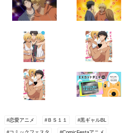
#恋愛アニメ
#ＢＳ１１
#黒ギャルBL
#コミックフェスタ
#ComicFestaアニメ