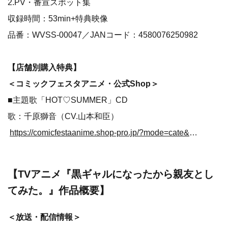
2.PV・番宣スポット集
収録時間：53min+特典映像
品番：WVSS-00047／JANコード：4580076250982
【店舗別購入特典】
＜コミックフェスタアニメ・公式Shop＞
■主題歌「HOT♡SUMMER」CD
歌：千原獅音（CV.山本和臣）
https://comicfestaanime.shop-pro.jp/?mode=cate&cbid=2711206&csid=0&sort=n
【TVアニメ『黒ギャルになったから親友とし
てみた。』作品概要】
＜放送・配信情報＞