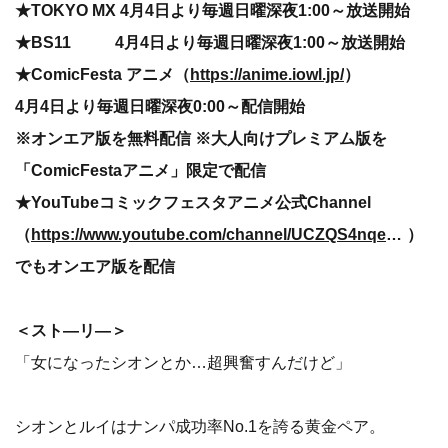
★TOKYO MX 4月4日より毎週日曜深夜1:00～放送開始
★BS11 4月4日より毎週日曜深夜1:00～放送開始
★ComicFesta アニメ（
https://anime.iowl.jp/
）
4月4日より毎週日曜深夜0:00～配信開始
※オンエア版を無料配信 ※大人向けプレミアム版を
「ComicFestaアニメ」限定で配信
★YouTubeコミックフェスタアニメ公式Channel
（
https://www.youtube.com/channel/UCZQS4nqeT-7WcMfSoYhqOMg
）
でもオンエア版を配信
＜スト―リ―＞
「女になったシオンとか…超興奮すんだけど」
シオンとルイはナンパ成功率No.1を誇る黄金ペア。