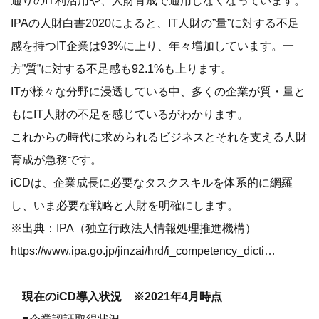
通りのIT利活用や、人財育成で通用しなくなっています。
IPAの人財白書2020によると、IT人財の”量”に対する不足
感を持つIT企業は93%に上り、年々増加しています。一
方”質”に対する不足感も92.1%も上ります。
ITが様々な分野に浸透している中、多くの企業が質・量と
もにIT人財の不足を感じているがわかります。
これからの時代に求められるビジネスとそれを支える人財
育成が急務です。
iCDは、企業成長に必要なタスクスキルを体系的に網羅
し、いま必要な戦略と人財を明確にします。
※出典：IPA（独立行政法人情報処理推進機構）
https://www.ipa.go.jp/jinzai/hrd/i_competency_dictionary/icd.html
現在のiCD導入状況 ※2021年4月時点