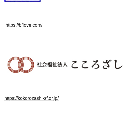
https://bflove.com/
https://kokorozashi-sf.or.jp/