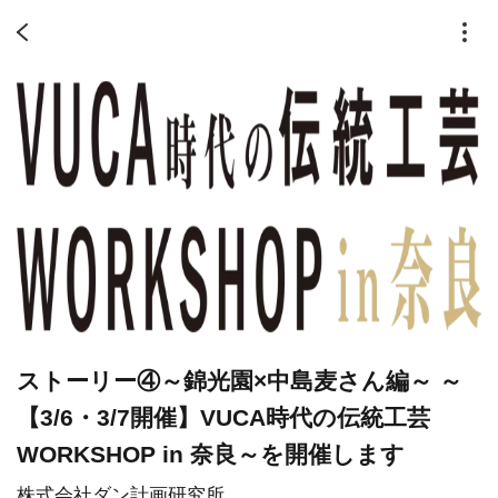
ストーリー④～錦光園×中島麦さん編～ ～
【3/6・3/7開催】VUCA時代の伝統工芸
WORKSHOP in 奈良～を開催します
株式会社ダン計画研究所