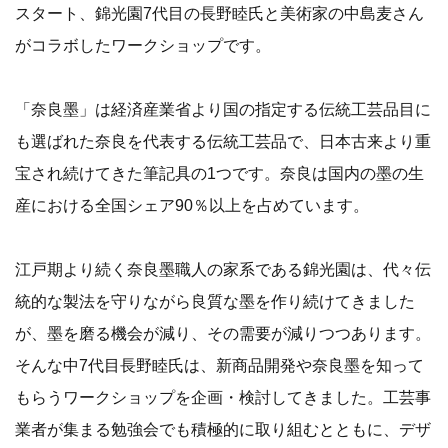
スタート、錦光園7代目の長野睦氏と美術家の中島麦さん
がコラボしたワークショップです。
「奈良墨」は経済産業省より国の指定する伝統工芸品目に
も選ばれた奈良を代表する伝統工芸品で、日本古来より重
宝され続けてきた筆記具の1つです。奈良は国内の墨の生
産における全国シェア90％以上を占めています。
江戸期より続く奈良墨職人の家系である錦光園は、代々伝
統的な製法を守りながら良質な墨を作り続けてきました
が、墨を磨る機会が減り、その需要が減りつつあります。
そんな中7代目長野睦氏は、新商品開発や奈良墨を知って
もらうワークショップを企画・検討してきました。工芸事
業者が集まる勉強会でも積極的に取り組むとともに、デザ