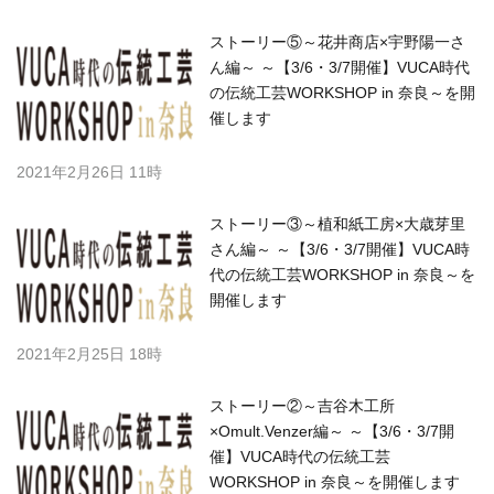
ストーリー⑤～花井商店×宇野陽一さ
ん編～ ～【3/6・3/7開催】VUCA時代
の伝統工芸WORKSHOP in 奈良～を開
催します
2021年2月26日 11時
ストーリー③～植和紙工房×大歳芽里
さん編～ ～【3/6・3/7開催】VUCA時
代の伝統工芸WORKSHOP in 奈良～を
開催します
2021年2月25日 18時
ストーリー②～吉谷木工所
×Omult.Venzer編～ ～【3/6・3/7開
催】VUCA時代の伝統工芸
WORKSHOP in 奈良～を開催します