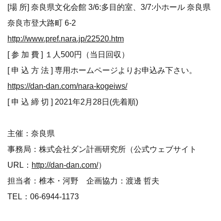
[場 所] 奈良県文化会館 3/6:多目的室、3/7:小ホール 奈良県
奈良市登大路町 6-2
http://www.pref.nara.jp/22520.htm
[ 参 加 費 ] １人500円（当日回収）
[ 申 込 方 法 ] 専用ホームページよりお申込み下さい。
https://dan-dan.com/nara-kogeiws/
[ 申 込 締 切 ] 2021年2月28日(先着順)
主催：奈良県
事務局：株式会社ダン計画研究所（公式ウェブサイト
URL：
http://dan-dan.com/
）
担当者：椎本・河野 企画協力：渡邊 哲夫
TEL：06-6944-1173