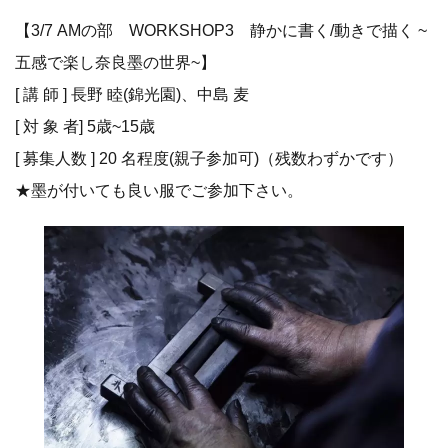
【3/7 AMの部 WORKSHOP3 静かに書く/動きで描く ~
五感で楽し奈良墨の世界~】
[ 講 師 ] 長野 睦(錦光園)、中島 麦
[ 対 象 者] 5歳~15歳
[ 募集人数 ] 20 名程度(親子参加可)（残数わずかです）
★墨が付いても良い服でご参加下さい。