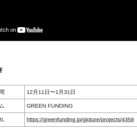
要
間
12月11日〜1月31日
ム
GREEN FUNDING
L
https://greenfunding.jp/gloture/projects/4358