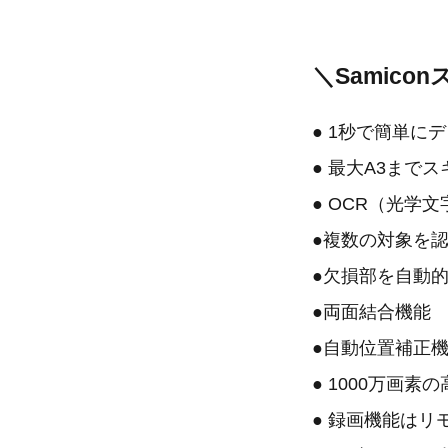
＼Samic
● 1秒で簡単に
● 最大A3まで
● OCR（光学
●複数の対象を
●欠損部を自動
●両面結合機能
●自動位置補正
● 1000万画素
● 録画機能はリ