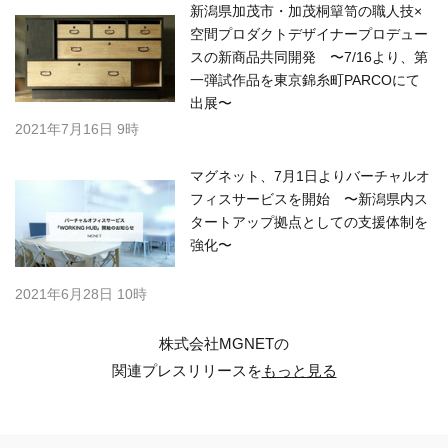
新潟県加茂市・加茂桐簞笥の職人技×
空間プロダクトデザイナープロデュー
スの新商品共同開発 〜7/16より、第
一弾試作品を東京錦糸町PARCOにて
出展〜
2021年7月16日 9時
マグネット、7月1日よりバーチャルオ
フィスサービスを開始 〜新潟県内ス
タートアップ拠点としての支援体制を
強化〜
2021年6月28日 10時
株式会社MGNETの
関連プレスリリースを
もっと見る