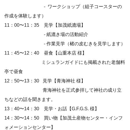
- ワークショップ（組⼦コースターの
作成を体験します）
11：00〜11：35 ⾒学【加茂紙漉場】
- 紙漉き場の活動紹介
- 作業⾒学（楮の⽪むきを⾒学します）
11：45〜12：40 昼⾷【⼭重本店 様】
ミシュランガイドにも掲載された⽼舗料
亭で昼⾷
12：50〜13：30 ⾒学【⻘海神社 様】
⻘海神社を正式参拝して神社の成り⽴
ちなどの話を聞きます。
13：40〜14：30 ⾒学・お話【G.F.G.S. 様】
14：30〜14：50 買い物【加茂⼟産物センター・インフ
ォメーションセンター】