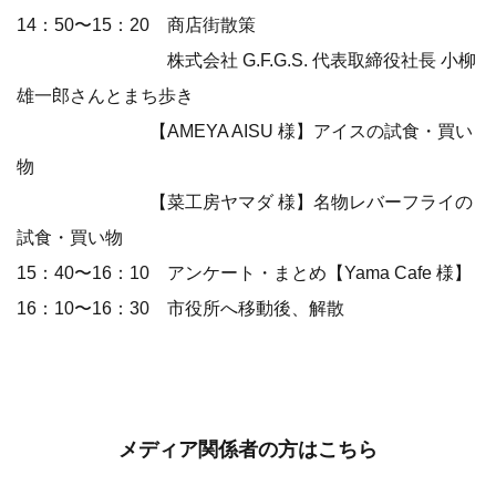
14：50〜15：20 商店街散策
株式会社 G.F.G.S. 代表取締役社⻑ ⼩柳
雄⼀郎さんとまち歩き
【AMEYA AISU 様】アイスの試⾷・買い
物
【菜⼯房ヤマダ 様】名物レバーフライの
試⾷・買い物
15：40〜16：10 アンケート・まとめ【Yama Cafe 様】
16：10〜16：30 市役所へ移動後、解散
メディア関係者の方はこちら