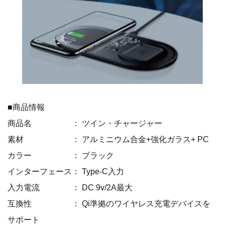
■商品情報
商品名 ： ツイン・チャージャー
素材 ： アルミニウム合金+強化ガラス+ PC
カラー ： ブラック
インターフェース： Type-C入力
入力電流 ： DC 9v/2A最大
互換性 ： Qi準拠のワイヤレス充電デバイスを
サポート