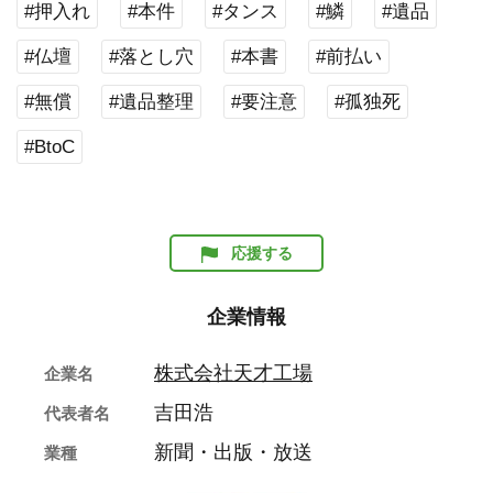
#押入れ
#本件
#タンス
#鱗
#遺品
#仏壇
#落とし穴
#本書
#前払い
#無償
#遺品整理
#要注意
#孤独死
#BtoC
応援する
企業情報
株式会社天才工場
企業名
吉田浩
代表者名
新聞・出版・放送
業種